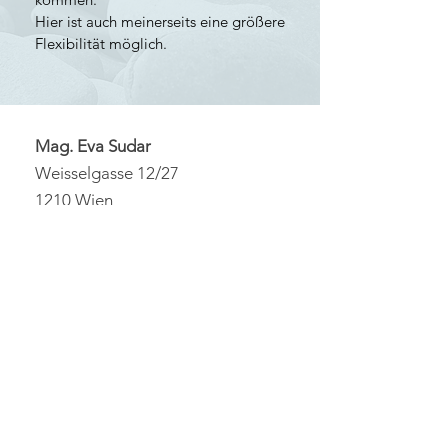
Hier ist auch meinerseits eine größere
Flexibilität möglich.
Mag. Eva Sudar
Weisselgasse 12/27
1210 Wien
+43 664 4030188
info@eva-sudar.com
www.eva-sudar.com
© 2026 by Eva Sudar
Impressum
/
Datenschutz /
Anmelden